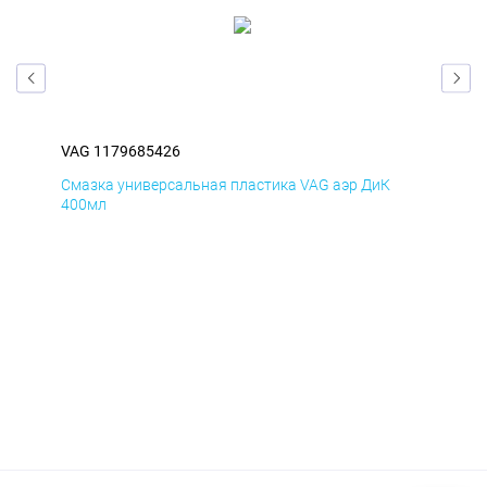
VAG 1179685426
VAG
Смазка универсальная пластика VAG аэр ДиК
Сма
400мл
40