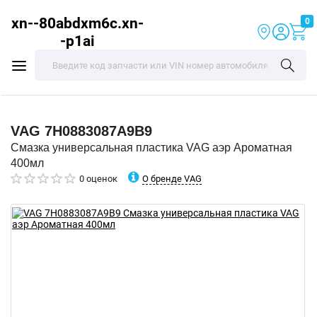
xn--80abdxm6c.xn-
0
-p1ai
VAG
7H0883087A9B9
Смазка универсальная пластика VAG аэр Ароматная
400мл
О бренде VAG
0 оценок