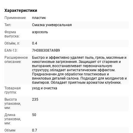
Характеристики
Применение:
пластик
Тип:
Смазка универсальная
Форма
аэрозоль
выпуска:
Объём, л:
0.4
EAN-13:
7H0883087A9B9
Расширенное
Быстро и эффективно удаляет пыль, грязь, масляные и
описание:
никотиновые загрязнения. Защищает от старения и
выгорания, восстанавливает первоначальную
структуру, обладает антистатическим эффектом.
Предназначен для обработки пластиковых и
виниловых деталей салона. Подходит для молдингов и
бамперов. Обладает приятным ароматом клубники.
Товарная
уход и очистка
группа:
Высота
235
упаковки,
мм:
Длина
50
упаковки,
мм:
Объем
0.7