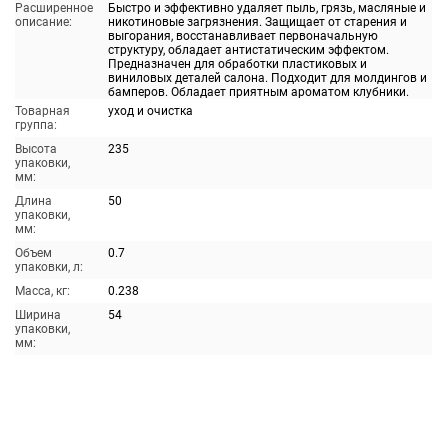
Расширенное
Быстро и эффективно удаляет пыль, грязь, масляные и
описание:
никотиновые загрязнения. Защищает от старения и
выгорания, восстанавливает первоначальную
структуру, обладает антистатическим эффектом.
Предназначен для обработки пластиковых и
виниловых деталей салона. Подходит для молдингов и
бамперов. Обладает приятным ароматом клубники.
Товарная
уход и очистка
группа:
Высота
235
упаковки,
мм:
Длина
50
упаковки,
мм:
Объем
0.7
упаковки, л:
Масса, кг:
0.238
Ширина
54
упаковки,
мм: