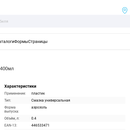
аталоги
Формы
Страницы
 400мл
Характеристики
Применение:
пластик
Тип:
Смазка универсальная
Форма
аэрозоль
выпуска:
Объём, л:
0.4
EAN-13:
446533471