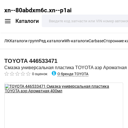
xn--80abdxm6c.xn--p1ai
Каталоги
ЛК
Каталоги групп
Ред.каталоги
Wh-каталоги
Carbase
Сторонние к
TOYOTA
446533471
Смазка универсальная пластика TOYOTA аэр Ароматная
О бренде TOYOTA
0 оценок