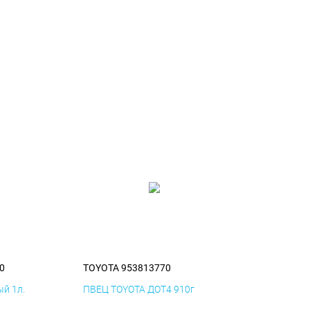
0
TOYOTA 953813770
й 1л.
ПВЕЦ TOYOTA ДОТ4 910г