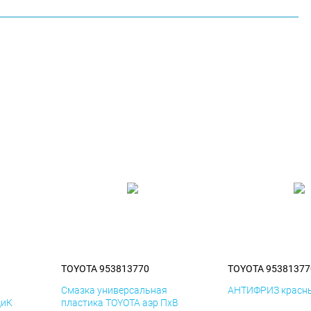
TOYOTA 953813770
TOYOTA 95381377
я
Смазка универсальная
АНТИФРИЗ красны
ДиК
пластика TOYOTA аэр ПхВ