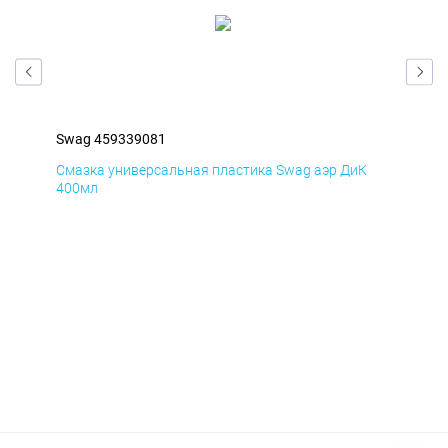
Swag 459339081
Swa
Д
Смазка универсальная пластика Swag аэр ДиК
Сма
400мл
40