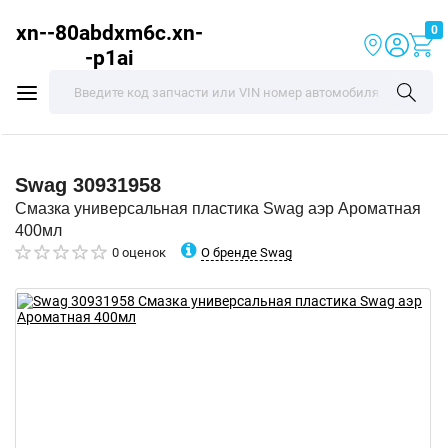
xn--80abdxm6c.xn-
0
-p1ai
Swag
30931958
Смазка универсальная пластика Swag аэр Ароматная
400мл
О бренде Swag
0 оценок