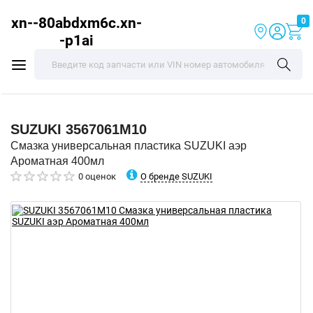
xn--80abdxm6c.xn-
0
-p1ai
SUZUKI
3567061M10
Смазка универсальная пластика SUZUKI аэр
Ароматная 400мл
О бренде SUZUKI
0 оценок