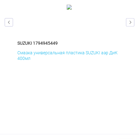
SUZUKI 1794945449
SUZ
мД
Смазка универсальная пластика SUZUKI аэр ДиК
Сма
400мл
40