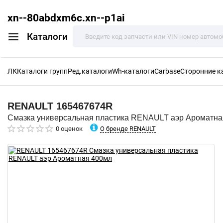
xn--80abdxm6c.xn--p1ai
Каталоги
ЛК
Каталоги групп
Ред.каталоги
Wh-каталоги
Carbase
Сторонние к
RENAULT
165467674R
Смазка универсальная пластика RENAULT аэр Ароматна
О бренде RENAULT
0 оценок