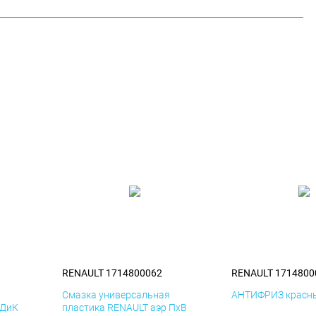
RENAULT 1714800062
RENAULT 1714800
я
Смазка универсальная
АНТИФРИЗ красны
 ДиК
пластика RENAULT аэр ПхВ