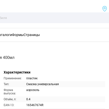
аталоги
Формы
Страницы
я 400мл
Характеристики
Применение:
пластик
Тип:
Смазка универсальная
Форма
аэрозоль
выпуска:
Объём, л:
0.4
EAN-13:
165467674R