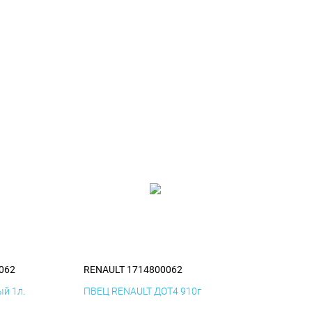
062
RENAULT 1714800062
й 1л.
ПВЕЦ RENAULT ДОТ4 910г