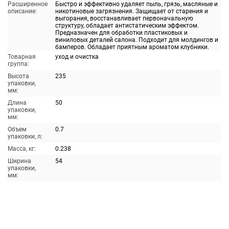
Расширенное
Быстро и эффективно удаляет пыль, грязь, масляные и
описание:
никотиновые загрязнения. Защищает от старения и
выгорания, восстанавливает первоначальную
структуру, обладает антистатическим эффектом.
Предназначен для обработки пластиковых и
виниловых деталей салона. Подходит для молдингов и
бамперов. Обладает приятным ароматом клубники.
Товарная
уход и очистка
группа:
Высота
235
упаковки,
мм:
Длина
50
упаковки,
мм:
Объем
0.7
упаковки, л:
Масса, кг:
0.238
Ширина
54
упаковки,
мм: