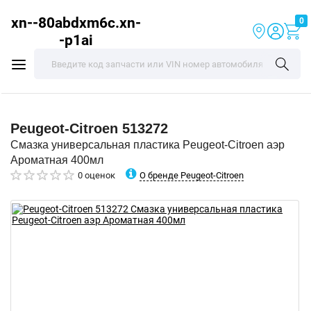
xn--80abdxm6c.xn-
0
-p1ai
Peugeot-Citroen
513272
Смазка универсальная пластика Peugeot-Citroen аэр
Ароматная 400мл
О бренде Peugeot-Citroen
0 оценок