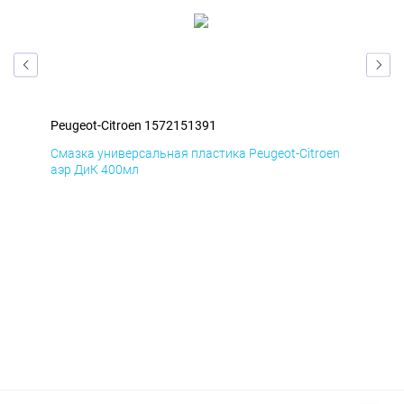
Peugeot-Citroen 1572151391
Peu
en
Смазка универсальная пластика Peugeot-Citroen
Сма
аэр ДиК 400мл
аэр