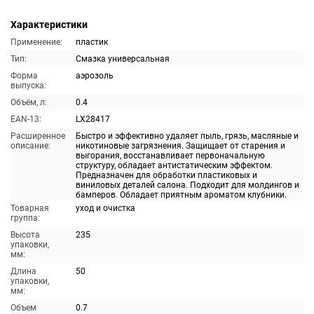
Характеристики
Применение:
пластик
Тип:
Смазка универсальная
Форма
аэрозоль
выпуска:
Объём, л:
0.4
EAN-13:
LX28417
Расширенное
Быстро и эффективно удаляет пыль, грязь, масляные и
описание:
никотиновые загрязнения. Защищает от старения и
выгорания, восстанавливает первоначальную
структуру, обладает антистатическим эффектом.
Предназначен для обработки пластиковых и
виниловых деталей салона. Подходит для молдингов и
бамперов. Обладает приятным ароматом клубники.
Товарная
уход и очистка
группа:
Высота
235
упаковки,
мм:
Длина
50
упаковки,
мм:
Объем
0.7