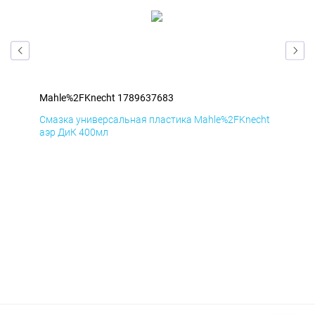
Mahle%2FKnecht 1789637683
Mah
cht
Смазка универсальная пластика Mahle%2FKnecht
Сма
аэр ДиК 400мл
аэр