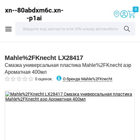
xn--80abdxm6c.xn-
0
-p1ai
Mahle%2FKnecht
LX28417
Смазка универсальная пластика Mahle%2FKnecht аэр
Ароматная 400мл
О бренде Mahle%2FKnecht
0 оценок