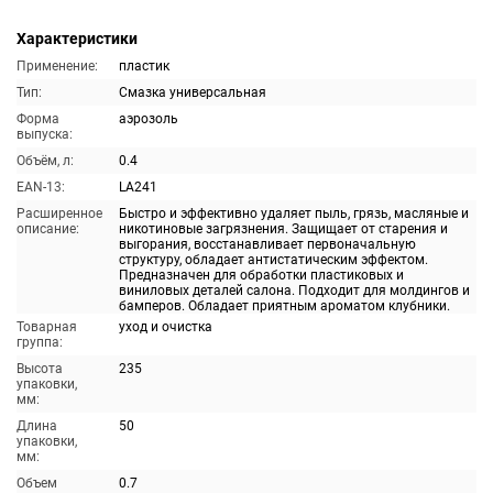
Характеристики
Применение:
пластик
Тип:
Смазка универсальная
Форма
аэрозоль
выпуска:
Объём, л:
0.4
EAN-13:
LA241
Расширенное
Быстро и эффективно удаляет пыль, грязь, масляные и
описание:
никотиновые загрязнения. Защищает от старения и
выгорания, восстанавливает первоначальную
структуру, обладает антистатическим эффектом.
Предназначен для обработки пластиковых и
виниловых деталей салона. Подходит для молдингов и
бамперов. Обладает приятным ароматом клубники.
Товарная
уход и очистка
группа:
Высота
235
упаковки,
мм:
Длина
50
упаковки,
мм:
Объем
0.7