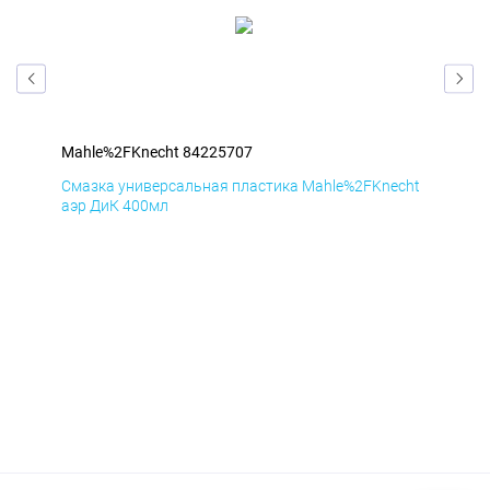
Mahle%2FKnecht 84225707
Mah
cht
Смазка универсальная пластика Mahle%2FKnecht
Сма
аэр ДиК 400мл
аэр