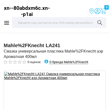
xn--80abdxm6c.xn-
0
-p1ai
Mahle%2FKnecht
LA241
Смазка универсальная пластика Mahle%2FKnecht аэр
Ароматная 400мл
О бренде Mahle%2FKnecht
0 оценок