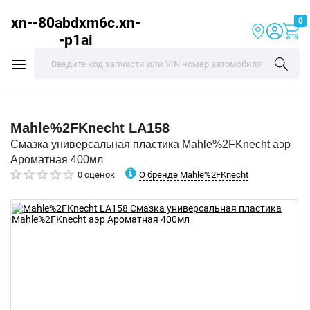
xn--80abdxm6c.xn-
0
-p1ai
Mahle%2FKnecht
LA158
Смазка универсальная пластика Mahle%2FKnecht аэр
Ароматная 400мл
О бренде Mahle%2FKnecht
0 оценок