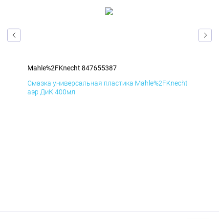
Mahle%2FKnecht 847655387
Mah
cht
Смазка универсальная пластика Mahle%2FKnecht
Сма
аэр ДиК 400мл
аэр