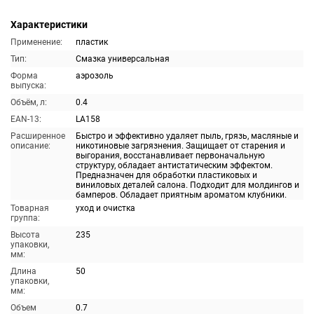
Характеристики
Применение:
пластик
Тип:
Смазка универсальная
Форма
аэрозоль
выпуска:
Объём, л:
0.4
EAN-13:
LA158
Расширенное
Быстро и эффективно удаляет пыль, грязь, масляные и
описание:
никотиновые загрязнения. Защищает от старения и
выгорания, восстанавливает первоначальную
структуру, обладает антистатическим эффектом.
Предназначен для обработки пластиковых и
виниловых деталей салона. Подходит для молдингов и
бамперов. Обладает приятным ароматом клубники.
Товарная
уход и очистка
группа:
Высота
235
упаковки,
мм:
Длина
50
упаковки,
мм:
Объем
0.7