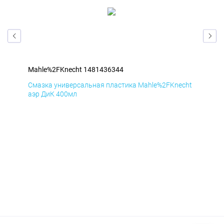
Mahle%2FKnecht 1481436344
Mah
cht
Смазка универсальная пластика Mahle%2FKnecht
Сма
аэр ДиК 400мл
аэр