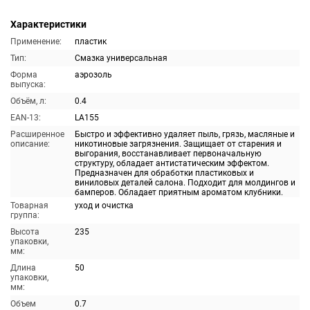
Характеристики
Применение:
пластик
Тип:
Смазка универсальная
Форма
аэрозоль
выпуска:
Объём, л:
0.4
EAN-13:
LA155
Расширенное
Быстро и эффективно удаляет пыль, грязь, масляные и
описание:
никотиновые загрязнения. Защищает от старения и
выгорания, восстанавливает первоначальную
структуру, обладает антистатическим эффектом.
Предназначен для обработки пластиковых и
виниловых деталей салона. Подходит для молдингов и
бамперов. Обладает приятным ароматом клубники.
Товарная
уход и очистка
группа:
Высота
235
упаковки,
мм:
Длина
50
упаковки,
мм:
Объем
0.7