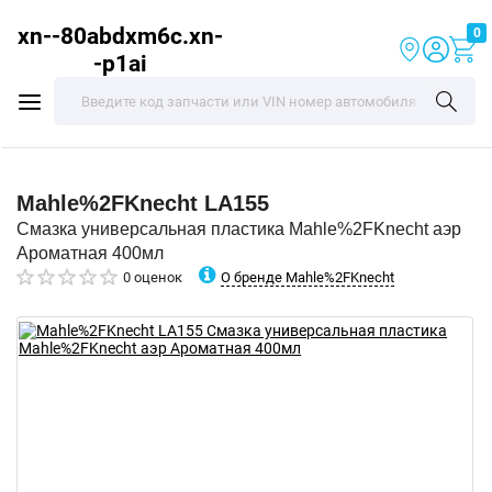
xn--80abdxm6c.xn-
0
-p1ai
Mahle%2FKnecht
LA155
Смазка универсальная пластика Mahle%2FKnecht аэр
Ароматная 400мл
О бренде Mahle%2FKnecht
0 оценок