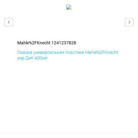
Mahle%2FKnecht 1241237828
Mah
cht
Смазка универсальная пластика Mahle%2FKnecht
Сма
аэр ДиК 400мл
аэр