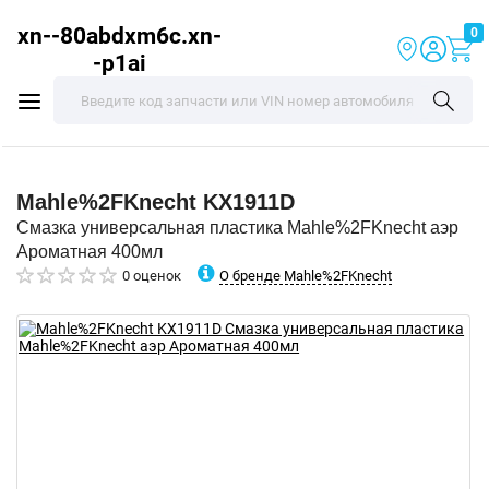
xn--80abdxm6c.xn-
0
-p1ai
Mahle%2FKnecht
KX1911D
Смазка универсальная пластика Mahle%2FKnecht аэр
Ароматная 400мл
О бренде Mahle%2FKnecht
0 оценок