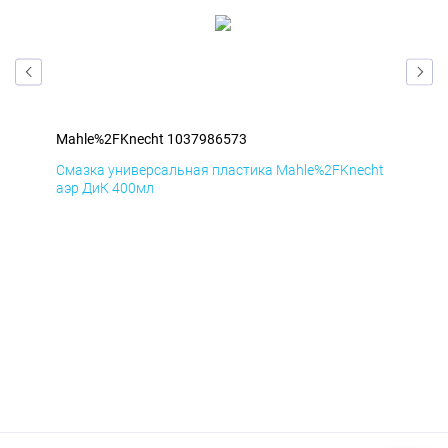
Mahle%2FKnecht 1037986573
Mah
cht
Смазка универсальная пластика Mahle%2FKnecht
Сма
аэр ДиК 400мл
аэр