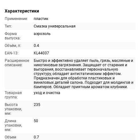
Характеристики
Применение:
пластик
Тип:
Смазка универсальная
Форма
аэрозоль
выпуска:
Объём, л:
0.4
EAN-13:
KL44037
Расширенное
Быстро и эффективно удаляет пыль, грязь, масляные и
описание:
никотиновые загрязнения. Защищает от старения и
выгорания, восстанавливает первоначальную
структуру, обладает антистатическим эффектом.
Предназначен для обработки пластиковых и
виниловых деталей салона. Подходит для молдингов и
бамперов. Обладает приятным ароматом клубники.
Товарная
уход и очистка
группа:
Высота
235
упаковки,
мм:
Длина
50
упаковки,
мм:
Объем
0.7