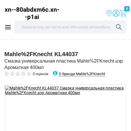
xn--80abdxm6c.xn-
0
-p1ai
Mahle%2FKnecht
KL44037
Смазка универсальная пластика Mahle%2FKnecht аэр
Ароматная 400мл
О бренде Mahle%2FKnecht
0 оценок