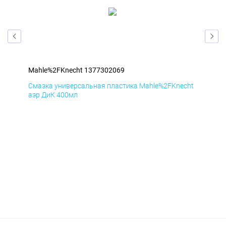
Mahle%2FKnecht 1377302069
Mah
cht
Смазка универсальная пластика Mahle%2FKnecht
Сма
аэр ДиК 400мл
аэр