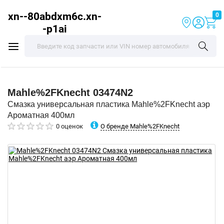
xn--80abdxm6c.xn-
0
-p1ai
Mahle%2FKnecht
03474N2
Смазка универсальная пластика Mahle%2FKnecht аэр
Ароматная 400мл
О бренде Mahle%2FKnecht
0 оценок