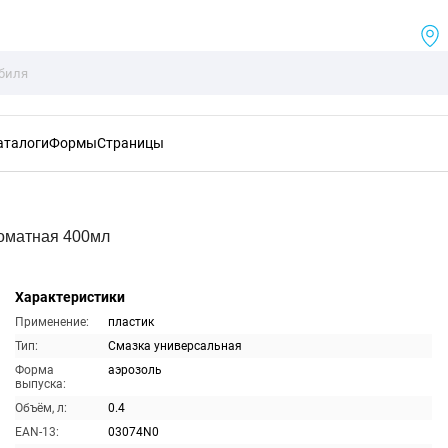
аталоги
Формы
Страницы
оматная 400мл
Характеристики
Применение:
пластик
Тип:
Смазка универсальная
Форма
аэрозоль
выпуска:
Объём, л:
0.4
EAN-13:
03074N0