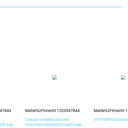
947844
Mahle%2FKnecht 1520947844
Mahle%2FKnecht 
я
Смазка универсальная
АНТИФРИЗ красны
cht аэр
пластика Mahle%2FKnecht аэр