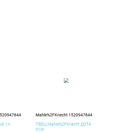
1520947844
Mahle%2FKnecht 1520947844
й 1л.
ПВЕЦ Mahle%2FKnecht ДОТ4
910г