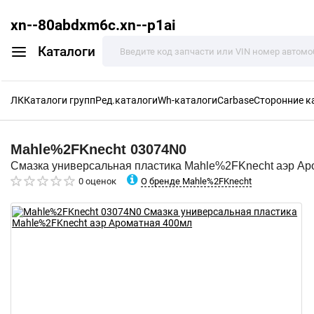
xn--80abdxm6c.xn--p1ai
Каталоги
ЛК
Каталоги групп
Ред.каталоги
Wh-каталоги
Carbase
Сторонние к
Mahle%2FKnecht
03074N0
Смазка универсальная пластика Mahle%2FKnecht аэр Ар
О бренде Mahle%2FKnecht
0 оценок