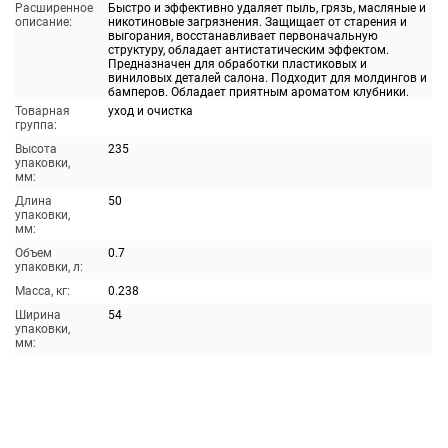
Расширенное
Быстро и эффективно удаляет пыль, грязь, масляные и
описание:
никотиновые загрязнения. Защищает от старения и
выгорания, восстанавливает первоначальную
структуру, обладает антистатическим эффектом.
Предназначен для обработки пластиковых и
виниловых деталей салона. Подходит для молдингов и
бамперов. Обладает приятным ароматом клубники.
Товарная
уход и очистка
группа:
Высота
235
упаковки,
мм:
Длина
50
упаковки,
мм:
Объем
0.7
упаковки, л:
Масса, кг:
0.238
Ширина
54
упаковки,
мм: