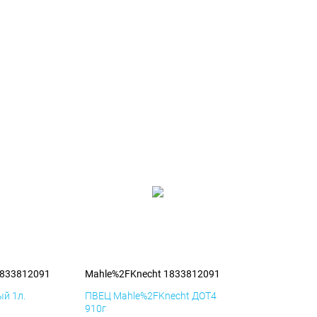
1833812091
Mahle%2FKnecht 1833812091
й 1л.
ПВЕЦ Mahle%2FKnecht ДОТ4
910г