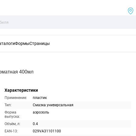
аталоги
Формы
Страницы
оматная 400мл
Характеристики
Применение:
пластик
Тип:
Смазка универсальная
Форма
аэрозоль
выпуска:
Объём, л:
0.4
EAN-13:
029VA31101100