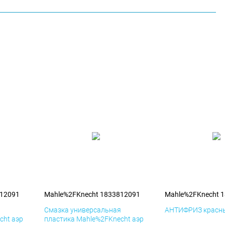
812091
Mahle%2FKnecht 1833812091
Mahle%2FKnecht 
я
Смазка универсальная
АНТИФРИЗ красны
cht аэр
пластика Mahle%2FKnecht аэр