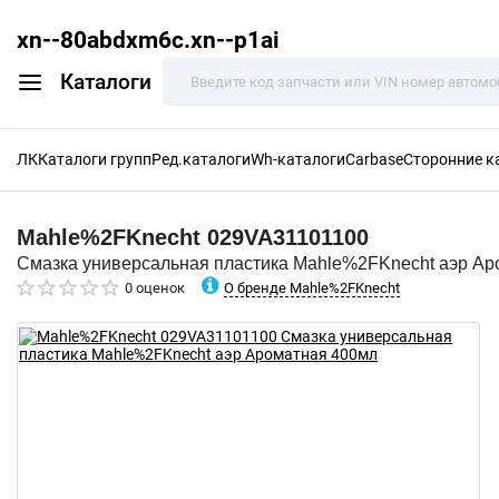
xn--80abdxm6c.xn--p1ai
Каталоги
ЛК
Каталоги групп
Ред.каталоги
Wh-каталоги
Carbase
Сторонние к
Mahle%2FKnecht
029VA31101100
Смазка универсальная пластика Mahle%2FKnecht аэр Ар
О бренде Mahle%2FKnecht
0 оценок