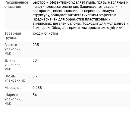
Расширенное
Быстро и эффективно удаляет пыль, грязь, масляные и
описание:
никотиновые загрязнения. Защищает от старения и
выгорания, восстанавливает первоначальную
структуру, обладает антистатическим эффектом.
Предназначен для обработки пластиковых и
виниловых деталей салона. Подходит для молдингов и
бамперов. Обладает приятным ароматом клубники.
Товарная
уход и очистка
группа:
Высота
235
упаковки,
мм:
Длина
50
упаковки,
мм:
Объем
0.7
упаковки, л:
Масса, кг:
0.238
Ширина
54
упаковки,
мм: