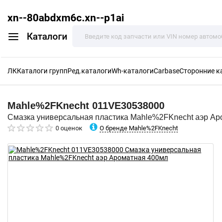
xn--80abdxm6c.xn--p1ai
Каталоги
ЛК
Каталоги групп
Ред.каталоги
Wh-каталоги
Carbase
Сторонние к
Mahle%2FKnecht
011VE30538000
Смазка универсальная пластика Mahle%2FKnecht аэр Ар
О бренде Mahle%2FKnecht
0 оценок