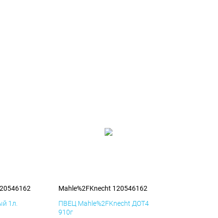
120546162
Mahle%2FKnecht 120546162
й 1л.
ПВЕЦ Mahle%2FKnecht ДОТ4
910г