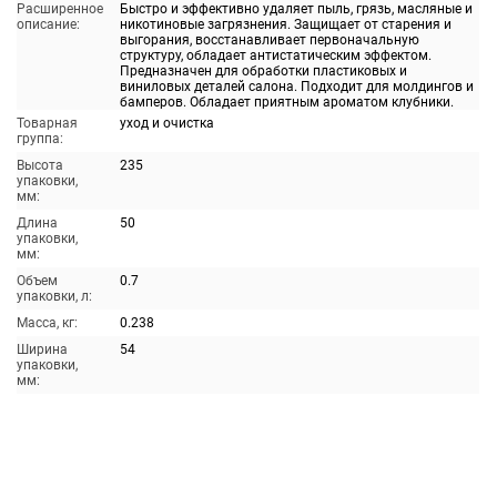
Расширенное
Быстро и эффективно удаляет пыль, грязь, масляные и
описание:
никотиновые загрязнения. Защищает от старения и
выгорания, восстанавливает первоначальную
структуру, обладает антистатическим эффектом.
Предназначен для обработки пластиковых и
виниловых деталей салона. Подходит для молдингов и
бамперов. Обладает приятным ароматом клубники.
Товарная
уход и очистка
группа:
Высота
235
упаковки,
мм:
Длина
50
упаковки,
мм:
Объем
0.7
упаковки, л:
Масса, кг:
0.238
Ширина
54
упаковки,
мм: