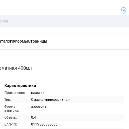
аталоги
Формы
Страницы
оматная 400мл
Характеристики
Применение:
пластик
Тип:
Смазка универсальная
Форма
аэрозоль
выпуска:
Объём, л:
0.4
EAN-13:
011VE30538000