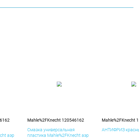
46162
Mahle%2FKnecht 120546162
Mahle%2FKnecht 
я
Смазка универсальная
АНТИФРИЗ красны
cht аэр
пластика Mahle%2FKnecht аэр