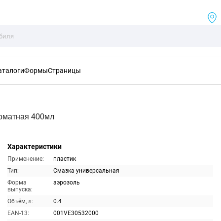
аталоги
Формы
Страницы
оматная 400мл
Характеристики
Применение:
пластик
Тип:
Смазка универсальная
Форма
аэрозоль
выпуска:
Объём, л:
0.4
EAN-13:
001VE30532000