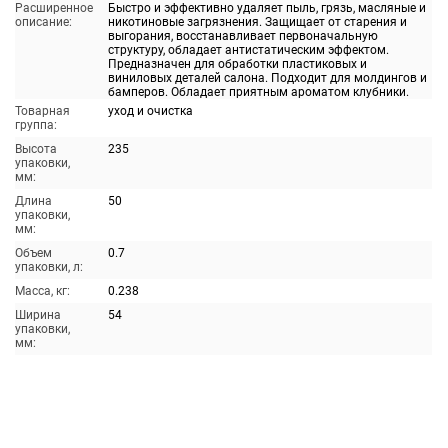
Расширенное
Быстро и эффективно удаляет пыль, грязь, масляные и
описание:
никотиновые загрязнения. Защищает от старения и
выгорания, восстанавливает первоначальную
структуру, обладает антистатическим эффектом.
Предназначен для обработки пластиковых и
виниловых деталей салона. Подходит для молдингов и
бамперов. Обладает приятным ароматом клубники.
Товарная
уход и очистка
группа:
Высота
235
упаковки,
мм:
Длина
50
упаковки,
мм:
Объем
0.7
упаковки, л:
Масса, кг:
0.238
Ширина
54
упаковки,
мм: