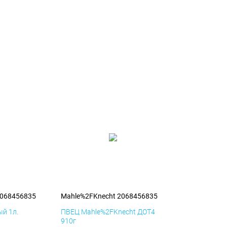
2068456835
Mahle%2FKnecht 2068456835
й 1л.
ПВЕЦ Mahle%2FKnecht ДОТ4
910г