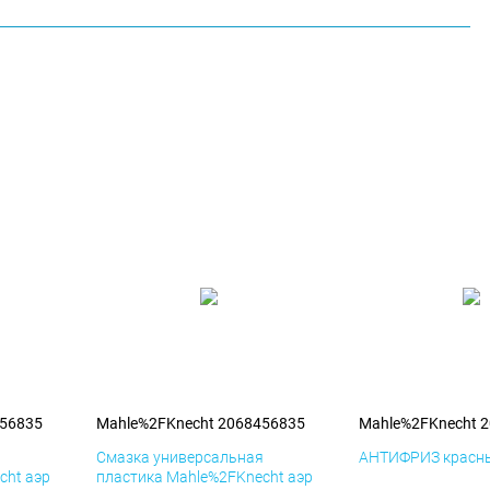
456835
Mahle%2FKnecht 2068456835
Mahle%2FKnecht 
я
Смазка универсальная
АНТИФРИЗ красны
cht аэр
пластика Mahle%2FKnecht аэр