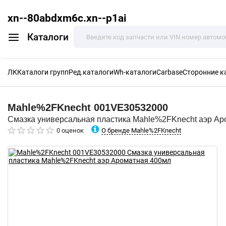
xn--80abdxm6c.xn--p1ai
Каталоги
ЛК
Каталоги групп
Ред.каталоги
Wh-каталоги
Carbase
Сторонние к
Mahle%2FKnecht
001VE30532000
Смазка универсальная пластика Mahle%2FKnecht аэр Ар
О бренде Mahle%2FKnecht
0 оценок