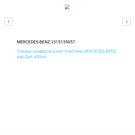
MERCEDES-BENZ 1315135057
ME
ENZ
Смазка универсальная пластика MERCEDES-BENZ
Сма
аэр ДиК 400мл
аэр