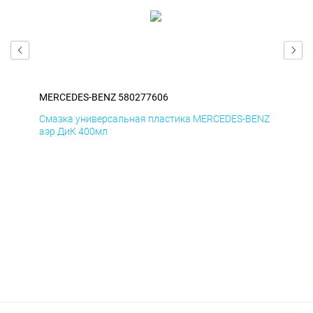
MERCEDES-BENZ 580277606
ME
ENZ
Смазка универсальная пластика MERCEDES-BENZ
Сма
аэр ДиК 400мл
аэр