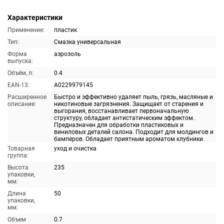
Характеристики
Применение:
пластик
Тип:
Смазка универсальная
Форма
аэрозоль
выпуска:
Объём, л:
0.4
EAN-13:
A0229979145
Расширенное
Быстро и эффективно удаляет пыль, грязь, масляные и
описание:
никотиновые загрязнения. Защищает от старения и
выгорания, восстанавливает первоначальную
структуру, обладает антистатическим эффектом.
Предназначен для обработки пластиковых и
виниловых деталей салона. Подходит для молдингов и
бамперов. Обладает приятным ароматом клубники.
Товарная
уход и очистка
группа:
Высота
235
упаковки,
мм:
Длина
50
упаковки,
мм:
Объем
0.7