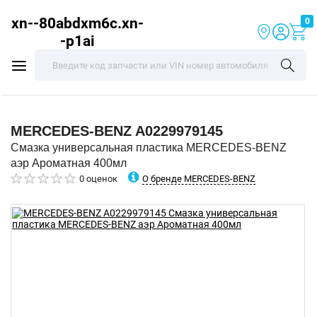
xn--80abdxm6c.xn-
0
-p1ai
MERCEDES-BENZ
A0229979145
Смазка универсальная пластика MERCEDES-BENZ
аэр Ароматная 400мл
О бренде MERCEDES-BENZ
0 оценок