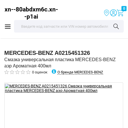
xn--80abdxm6c.xn-
0
-p1ai
MERCEDES-BENZ
A0215451326
Смазка универсальная пластика MERCEDES-BENZ
аэр Ароматная 400мл
О бренде MERCEDES-BENZ
0 оценок