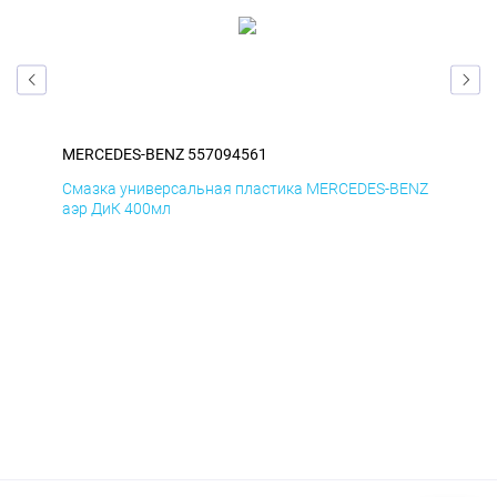
MERCEDES-BENZ 557094561
ME
ENZ
Смазка универсальная пластика MERCEDES-BENZ
Сма
аэр ДиК 400мл
аэр