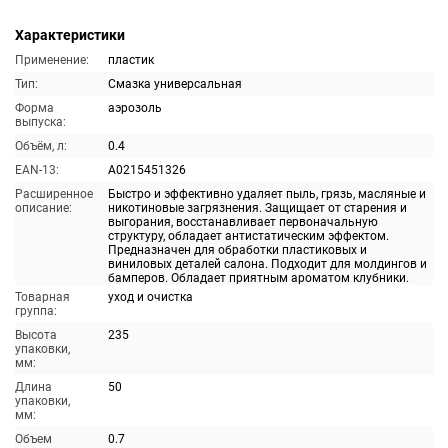
Характеристики
Применение:
пластик
Тип:
Смазка универсальная
Форма
аэрозоль
выпуска:
Объём, л:
0.4
EAN-13:
A0215451326
Расширенное
Быстро и эффективно удаляет пыль, грязь, масляные и
описание:
никотиновые загрязнения. Защищает от старения и
выгорания, восстанавливает первоначальную
структуру, обладает антистатическим эффектом.
Предназначен для обработки пластиковых и
виниловых деталей салона. Подходит для молдингов и
бамперов. Обладает приятным ароматом клубники.
Товарная
уход и очистка
группа:
Высота
235
упаковки,
мм:
Длина
50
упаковки,
мм:
Объем
0.7