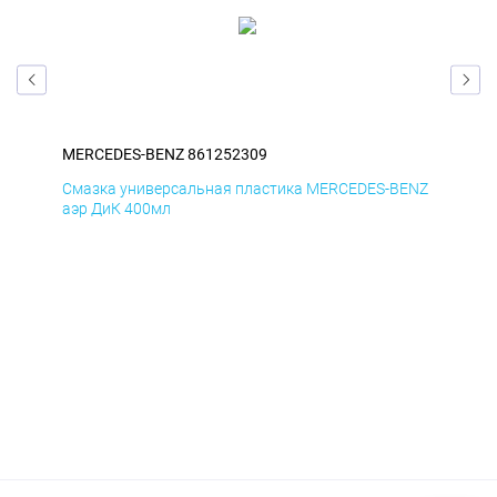
MERCEDES-BENZ 861252309
ME
ENZ
Смазка универсальная пластика MERCEDES-BENZ
Сма
аэр ДиК 400мл
аэр