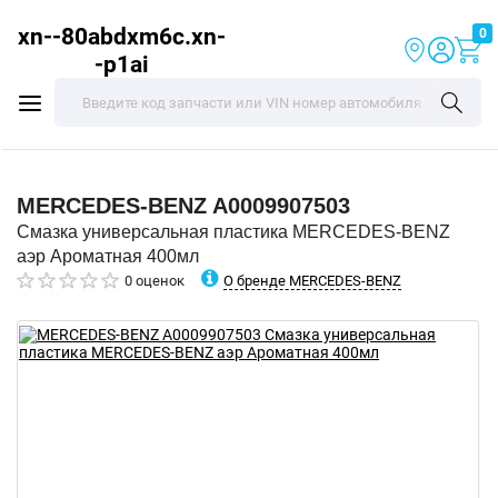
xn--80abdxm6c.xn-
0
-p1ai
MERCEDES-BENZ
A0009907503
Смазка универсальная пластика MERCEDES-BENZ
аэр Ароматная 400мл
О бренде MERCEDES-BENZ
0 оценок