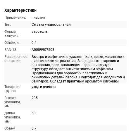
Характеристики
Применение:
пластик
Тип:
Смазка универсальная
Форма
аэрозоль
выпуска:
Объём, л:
0.4
EAN-13:
A0009907503
Расширенное
Быстро и эффективно удаляет пыль, грязь, масляные и
описание:
никотиновые загрязнения. Защищает от старения и
выгорания, восстанавливает первоначальную
структуру, обладает антистатическим эффектом.
Предназначен для обработки пластиковых и
виниловых деталей салона. Подходит для молдингов и
бамперов. Обладает приятным ароматом клубники.
Товарная
уход и очистка
группа:
Высота
235
упаковки,
мм:
Длина
50
упаковки,
мм:
Объем
0.7