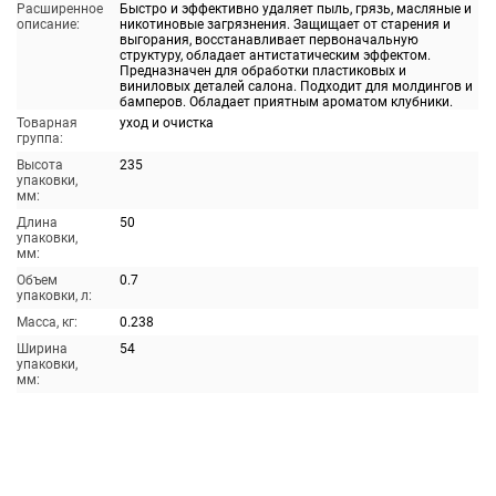
Расширенное
Быстро и эффективно удаляет пыль, грязь, масляные и
описание:
никотиновые загрязнения. Защищает от старения и
выгорания, восстанавливает первоначальную
структуру, обладает антистатическим эффектом.
Предназначен для обработки пластиковых и
виниловых деталей салона. Подходит для молдингов и
бамперов. Обладает приятным ароматом клубники.
Товарная
уход и очистка
группа:
Высота
235
упаковки,
мм:
Длина
50
упаковки,
мм:
Объем
0.7
упаковки, л:
Масса, кг:
0.238
Ширина
54
упаковки,
мм: