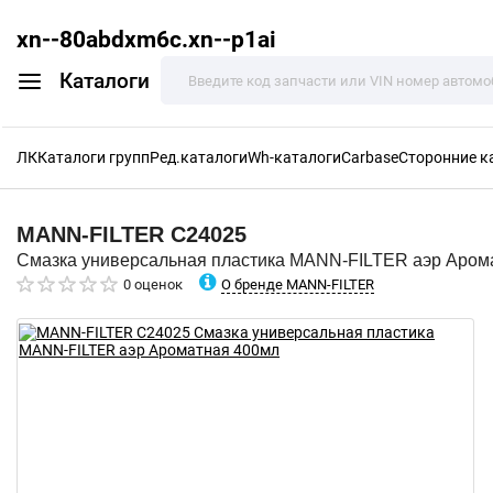
xn--80abdxm6c.xn--p1ai
Каталоги
ЛК
Каталоги групп
Ред.каталоги
Wh-каталоги
Carbase
Сторонние к
MANN-FILTER
C24025
Смазка универсальная пластика MANN-FILTER аэр Аром
О бренде MANN-FILTER
0 оценок