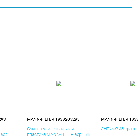
293
MANN-FILTER 1939205293
MANN-FILTER 193
я
Смазка универсальная
АНТИФРИЗ красны
 аэр
пластика MANN-FILTER аэр ПхВ