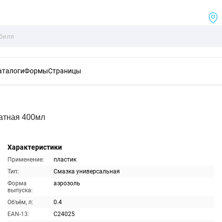
аталоги
Формы
Страницы
атная 400мл
Характеристики
Применение:
пластик
Тип:
Смазка универсальная
Форма
аэрозоль
выпуска:
Объём, л:
0.4
EAN-13:
C24025