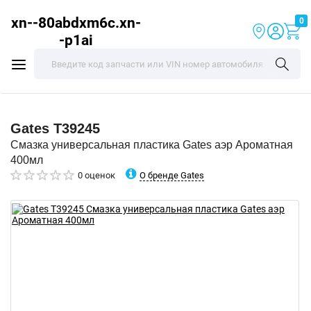
xn--80abdxm6c.xn-
0
-p1ai
Gates
T39245
Смазка универсальная пластика Gates аэр Ароматная
400мл
О бренде Gates
0 оценок