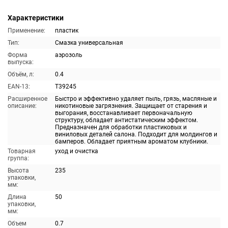
Характеристики
Применение:
пластик
Тип:
Смазка универсальная
Форма
аэрозоль
выпуска:
Объём, л:
0.4
EAN-13:
T39245
Расширенное
Быстро и эффективно удаляет пыль, грязь, масляные и
описание:
никотиновые загрязнения. Защищает от старения и
выгорания, восстанавливает первоначальную
структуру, обладает антистатическим эффектом.
Предназначен для обработки пластиковых и
виниловых деталей салона. Подходит для молдингов и
бамперов. Обладает приятным ароматом клубники.
Товарная
уход и очистка
группа:
Высота
235
упаковки,
мм:
Длина
50
упаковки,
мм:
Объем
0.7