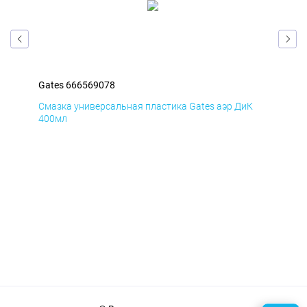
Gates 666569078
Gat
Д
Смазка универсальная пластика Gates аэр ДиК
Сма
400мл
40