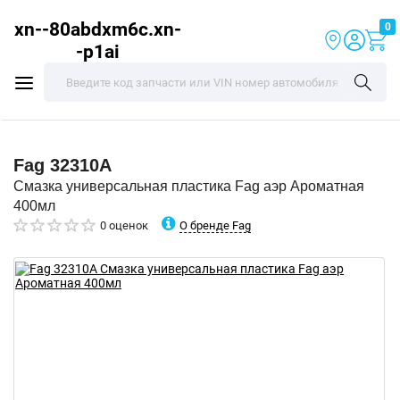
xn--80abdxm6c.xn-
0
-p1ai
Fag
32310A
Смазка универсальная пластика Fag аэр Ароматная
400мл
О бренде Fag
0 оценок