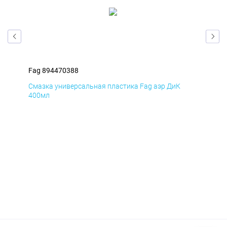
Fag 894470388
Fag
Смазка универсальная пластика Fag аэр ДиК
Сма
400мл
40