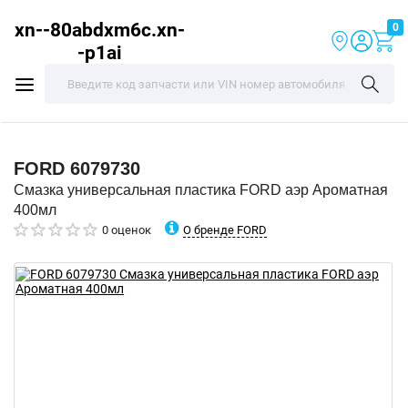
xn--80abdxm6c.xn-
0
-p1ai
FORD
6079730
Смазка универсальная пластика FORD аэр Ароматная
400мл
О бренде FORD
0 оценок