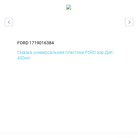
FORD 1719016384
FOR
Д
Смазка универсальная пластика FORD аэр ДиК
Сма
400мл
40