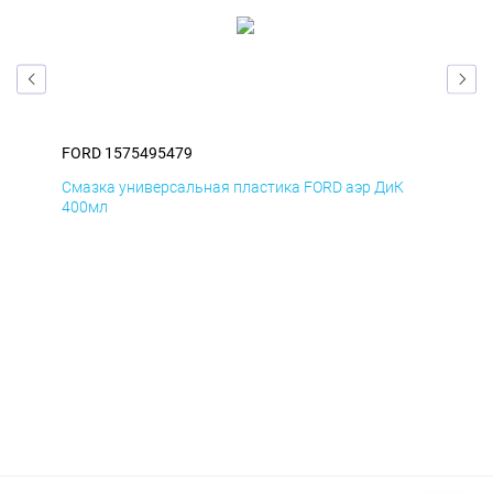
FORD 1575495479
FOR
Д
Смазка универсальная пластика FORD аэр ДиК
Сма
400мл
40