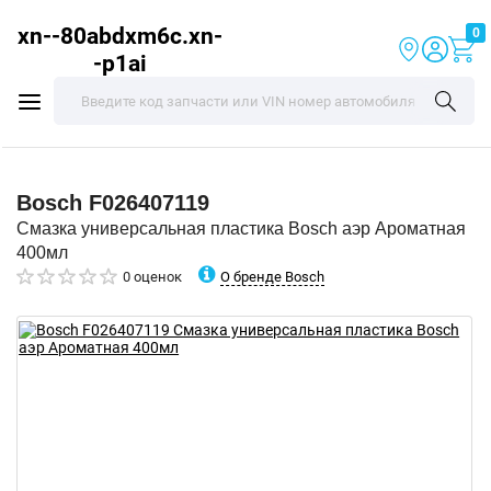
xn--80abdxm6c.xn-
0
-p1ai
Bosch
F026407119
Смазка универсальная пластика Bosch аэр Ароматная
400мл
О бренде Bosch
0 оценок