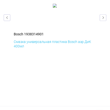
Bosch 1938314901
Bos
Д
Смазка универсальная пластика Bosch аэр ДиК
Сма
400мл
40