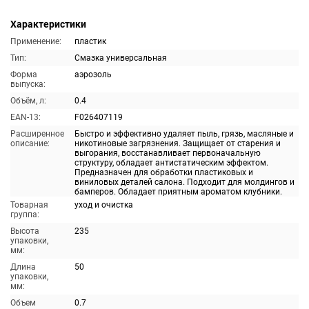
Характеристики
Применение:
пластик
Тип:
Смазка универсальная
Форма
аэрозоль
выпуска:
Объём, л:
0.4
EAN-13:
F026407119
Расширенное
Быстро и эффективно удаляет пыль, грязь, масляные и
описание:
никотиновые загрязнения. Защищает от старения и
выгорания, восстанавливает первоначальную
структуру, обладает антистатическим эффектом.
Предназначен для обработки пластиковых и
виниловых деталей салона. Подходит для молдингов и
бамперов. Обладает приятным ароматом клубники.
Товарная
уход и очистка
группа:
Высота
235
упаковки,
мм:
Длина
50
упаковки,
мм:
Объем
0.7