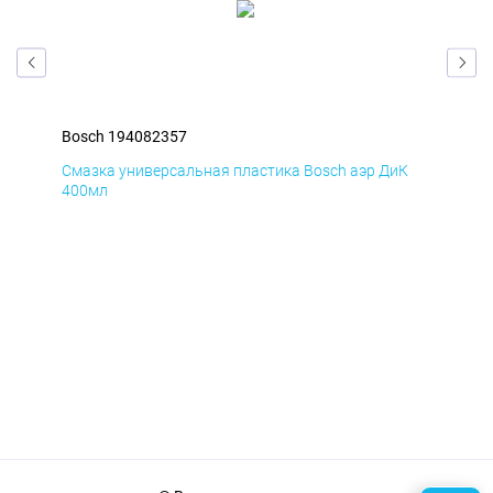
Bosch 194082357
Bos
Д
Смазка универсальная пластика Bosch аэр ДиК
Сма
400мл
40