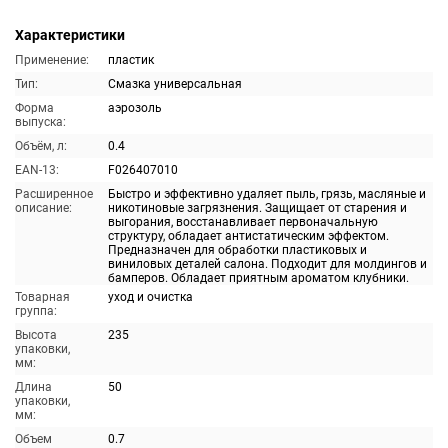
Характеристики
Применение:
пластик
Тип:
Смазка универсальная
Форма
аэрозоль
выпуска:
Объём, л:
0.4
EAN-13:
F026407010
Расширенное
Быстро и эффективно удаляет пыль, грязь, масляные и
описание:
никотиновые загрязнения. Защищает от старения и
выгорания, восстанавливает первоначальную
структуру, обладает антистатическим эффектом.
Предназначен для обработки пластиковых и
виниловых деталей салона. Подходит для молдингов и
бамперов. Обладает приятным ароматом клубники.
Товарная
уход и очистка
группа:
Высота
235
упаковки,
мм:
Длина
50
упаковки,
мм:
Объем
0.7