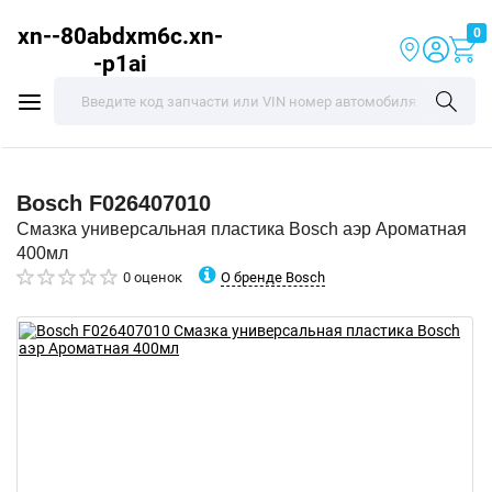
xn--80abdxm6c.xn-
0
-p1ai
Bosch
F026407010
Смазка универсальная пластика Bosch аэр Ароматная
400мл
О бренде Bosch
0 оценок