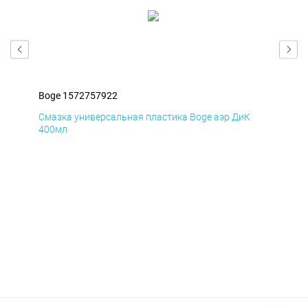
Boge 1572757922
Bog
Смазка универсальная пластика Boge аэр ДиК
Сма
400мл
40