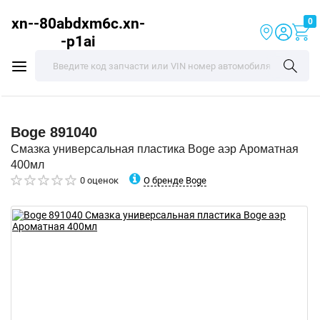
xn--80abdxm6c.xn-
0
-p1ai
Boge
891040
Смазка универсальная пластика Boge аэр Ароматная
400мл
О бренде Boge
0 оценок