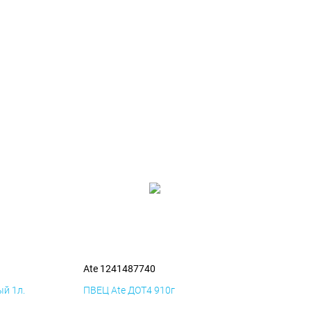
Ate 1241487740
й 1л.
ПВЕЦ Ate ДОТ4 910г