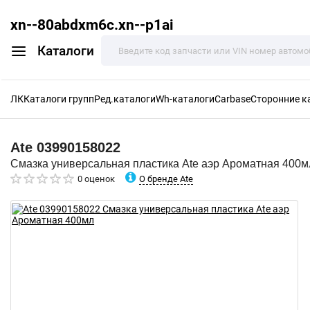
xn--80abdxm6c.xn--p1ai
Каталоги
ЛК
Каталоги групп
Ред.каталоги
Wh-каталоги
Carbase
Сторонние к
Ate
03990158022
Смазка универсальная пластика Ate аэр Ароматная 400м
О бренде Ate
0 оценок