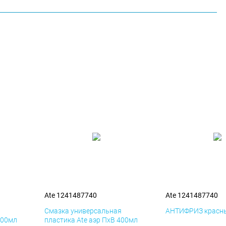
Ate 1241487740
Ate 1241487740
я
Смазка универсальная
АНТИФРИЗ красны
400мл
пластика Ate аэр ПхВ 400мл