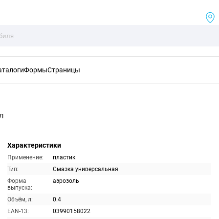
аталоги
Формы
Страницы
л
Характеристики
Применение:
пластик
Тип:
Смазка универсальная
Форма
аэрозоль
выпуска:
Объём, л:
0.4
EAN-13:
03990158022