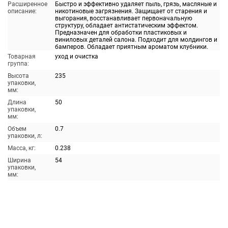
Расширенное
Быстро и эффективно удаляет пыль, грязь, масляные и
описание:
никотиновые загрязнения. Защищает от старения и
выгорания, восстанавливает первоначальную
структуру, обладает антистатическим эффектом.
Предназначен для обработки пластиковых и
виниловых деталей салона. Подходит для молдингов и
бамперов. Обладает приятным ароматом клубники.
Товарная
уход и очистка
группа:
Высота
235
упаковки,
мм:
Длина
50
упаковки,
мм:
Объем
0.7
упаковки, л:
Масса, кг:
0.238
Ширина
54
упаковки,
мм: